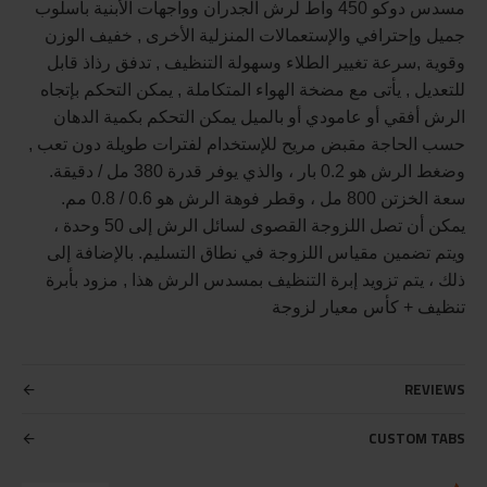
مسدس دوكو 450 واط لرش الجدران وواجهات الأبنية بأسلوب
جميل وإحترافي والإستعمالات المنزلية الأخرى , خفيف الوزن
وقوية ,سرعة تغيير الطلاء وسهولة التنظيف , تدفق رذاذ قابل
للتعديل , يأتى مع مضخة الهواء المتكاملة , يمكن التحكم بإتجاه
الرش أفقي أو عامودي أو بالميل يمكن التحكم بكمية الدهان
حسب الحاجة مقبض مريح للإستخدام لفترات طويلة دون تعب ,
وضغط الرش هو 0.2 بار ، والذي يوفر قدرة 380 مل / دقيقة.
سعة الخزتن 800 مل ، وقطر فوهة الرش هو 0.6 / 0.8 مم.
يمكن أن تصل اللزوجة القصوى لسائل الرش إلى 50 وحدة ،
ويتم تضمين مقياس اللزوجة في نطاق التسليم. بالإضافة إلى
ذلك ، يتم تزويد إبرة التنظيف بمسدس الرش هذا , مزود بأبرة
تنظيف + كأس معيار لزوجة
REVIEWS
CUSTOM TABS