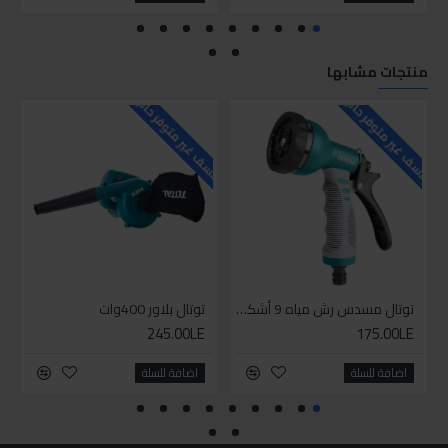
منتجات مشابها
للاسف غير متوفر حاليا
للاسف غير متوفر حاليا
للاسف
توتال مسدس رش مياه 9 أشكال
توتال بلاور 400وات
245.00LE
175.00LE
اضافة للسلة
اضافة للسلة