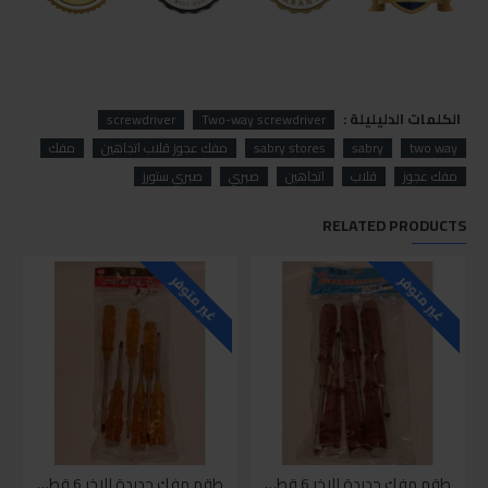
الكلمات الدليليلة :
screwdriver
Two-way screwdriver
two way
sabry
sabry stores
مفك عجوز قلاب اتجاهين
مفك
مفك عجوز
قلاب
اتجاهين
صبري
صبري ستورز
RELATED PRODUCTS
غير متوفر
غير متوفر
طقم مفك حديدة للاخر 6 قطع عسلي
طقم مفك حديدة للاخر 6 قطع اصفر