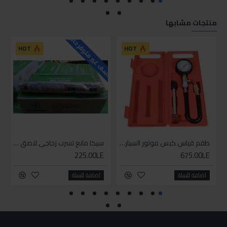
منتجات مشابها
للاسف غير متوفر حاليا
HOT
HOT
طقم قياس كبس موتور السياره 3 ق
سيكا مانع تسرب زجاجي لاصق اسود 600 مل
225.00LE
675.00LE
اضافة للسلة
اضافة للسلة