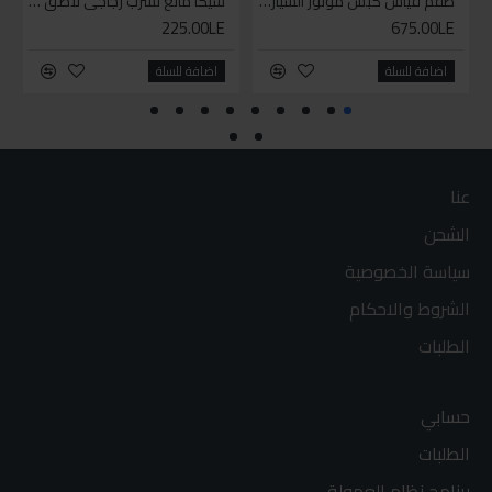
طقم قياس كبس موتور السياره 3 ق
سيكا مانع تسرب زجاجي لاصق اسود 600 مل
225.00LE
675.00LE
اضافة للسلة
اضافة للسلة
عنا
الشحن
سياسة الخصوصية
الشروط والاحكام
الطلبات
حسابي
الطلبات
برنامج نظام العمولة