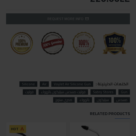
REQUEST MORE INFO
الكلمات الدليليلة :
Silicone
Air
Voylet Air Silicone Gun
Gun
Sabry Stores
فوليت مسدس سيليكون بالهواء
فوليت
مسدس
سيليكون
بالهواء
صبري ستورز
RELATED PRODUCTS
HOT