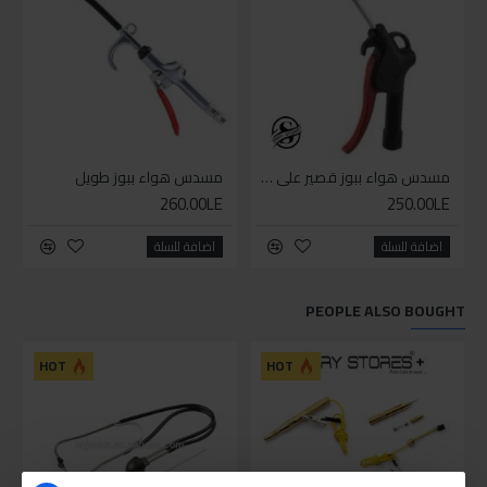
مسدس هواء ببوز قصير على كارت
مسدس هواء ببوز طويل
260.00LE
250.00LE
اضافة للسلة
اضافة للسلة
PEOPLE ALSO BOUGHT
HOT
HOT