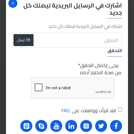
اشترك في الرسايل البريدية ليصلك كل
جديد
مفك تست للسيارة
سماعة لكشف أعطال ميكانيكا السيارات
اشترك في الرسايل البريدية ليصلك كل جديد
175.00LE
160.00LE
ارسال
اضافة للسلة
اضافة للسلة
التحقق
يرجى إكمال التحقق
من صحة الاختبار أدناه
لقد قرأت ووافقت على
FAQ