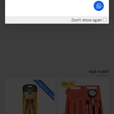
Don't show again.
نقترحه عليك
للاسف غير متوفر حاليا
للاسف
HOT