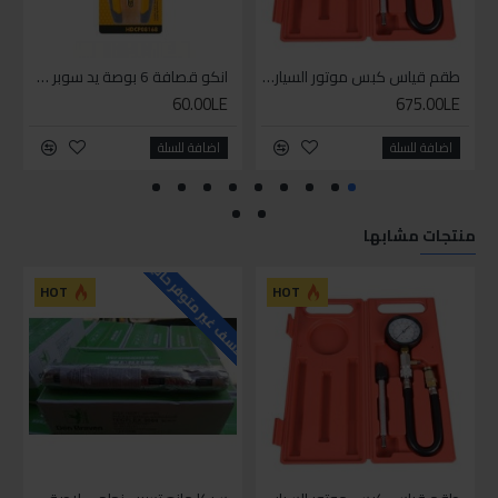
طقم قياس كبس موتور السياره 3 ق
انكو قصافة 6 بوصة يد سوبر وان
60.00LE
675.00LE
اضافة للسلة
اضافة للسلة
منتجات مشابها
للاسف غير متوفر حاليا
HOT
HOT