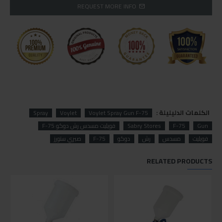
REQUEST MORE INFO
الكلمات الدليليلة :
Spray
Voylet
Voylet Spray Gun F-75
Gun
F-75
Sabry Stores
فويليت مسدس رش دوكو F-75
فويليت
مسدس
رش
دوكو
F-75
صبري ستورز
RELATED PRODUCTS