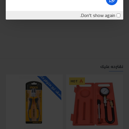
Don't show again.
نقترحه عليك
للاسف غير متوفر حاليا
للاسف
HOT