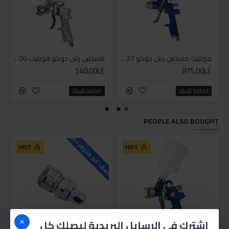
فويليت مسدس رش دوكو H-827
مسدس رش دوكو فويليت S-990G
540.00LE
875.00LE
اضافة للسلة
اضافة للسلة
PEOPLE ALSO BOUGHT
للاسف غير متوفر حاليا
HOT
HOT
اشترك في الرسايل البريدية ليصلك كل