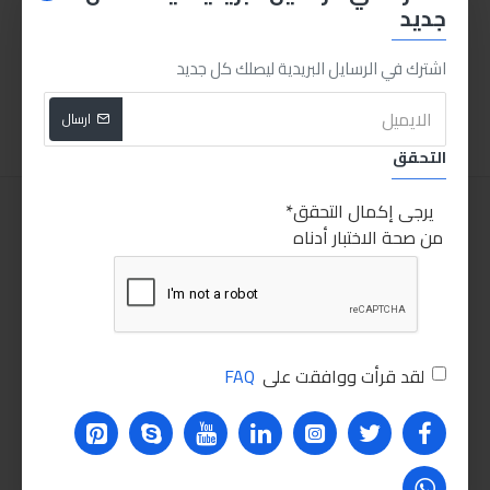
جديد
مسدس رش دوكو فويليت H2000
وصلة هواء سريعة للكمبروسر
40.00LE
600.00LE
اشترك في الرسايل البريدية ليصلك كل جديد
اضافة للسلة
اضافة للسلة
ارسال
التحقق
يرجى إكمال التحقق
من صحة الاختبار أدناه
لقد قرأت ووافقت على
FAQ