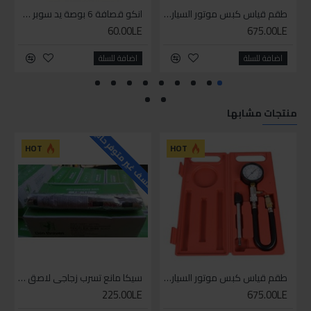
طقم قياس كبس موتور السياره 3 ق
انكو قصافة 6 بوصة يد سوبر وان
60.00LE
675.00LE
اضافة للسلة
اضافة للسلة
منتجات مشابها
للاسف غير متوفر حاليا
HOT
HOT
طقم قياس كبس موتور السياره 3 ق
سيكا مانع تسرب زجاجي لاصق اسود 600 مل
225.00LE
675.00LE