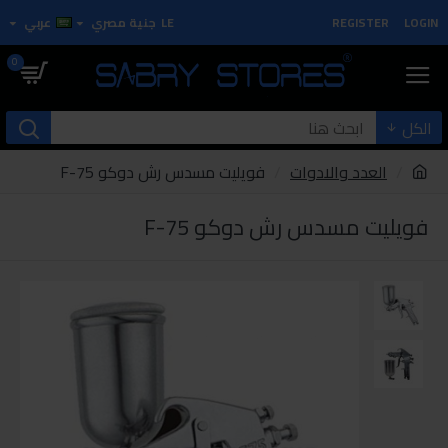
LOGIN
REGISTER
LE
جنية مصري
عربي
0
الكل
العدد والادوات
فويليت مسدس رش دوكو F-75
فويليت مسدس رش دوكو F-75