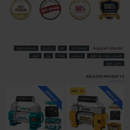
الكلمات الدليليلة :
Sabry Stores
Duster
Air
Air Duster
مسدس هواء ببوز طويل
مسدس
هواء
ببوز
طويل
صبري ستورز
RELATED PRODUCTS
HOT
غير متوفر
غير متوفر