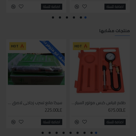
اضافة للسلة
اضافة للسلة
منتجات مشابها
للاسف غير متوفر حاليا
HOT
HOT
طقم قياس كبس موتور السياره 3 ق
سيكا مانع تسرب زجاجي لاصق اسود 600 مل
225.00LE
675.00LE
اضافة للسلة
اضافة للسلة