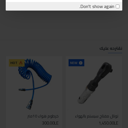
Don't show again.
نقترحه عليك
NEW
HOT
توتال مفتاح سيستم بالهواء
خرطوم هواء 10متر
300.00LE
1,450.00LE