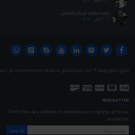
٠٧
فبراير
6
كيفية تنظيف الردياتير بالفلاش
٣٠
أبريل
5
حقوق الطبع والنشر © 2021 جميع الحقوق محفوظة sabrystores.com. من تصميم-
NEWSLETTER
Don't miss any updates or promotions by signing up to our
newsletter.
SEND