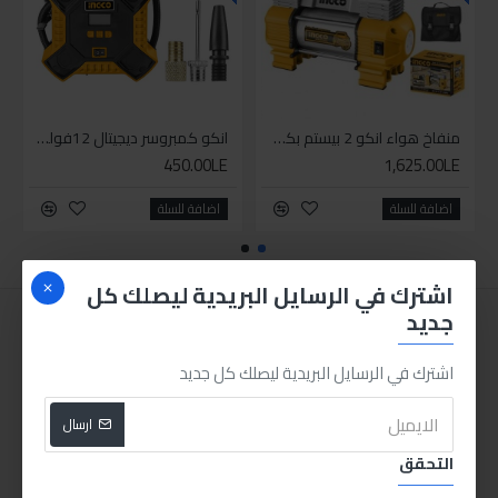
منفاخ هواء انكو 2 بيستم بكشاف
انكو كمبروسر ديجيتال 12فولت 1بستم
450.00LE
1,625.00LE
اضافة للسلة
اضافة للسلة
اشترك في الرسايل البريدية ليصلك كل
جديد
اشترك في الرسايل البريدية ليصلك كل جديد
ارسال
التحقق