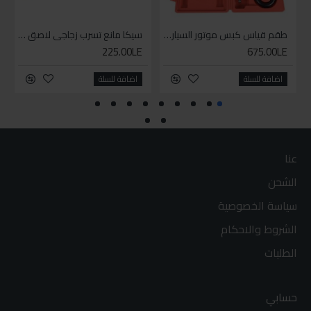
طقم قياس كبس موتور السياره 3 ق
سيكا مانع تسرب زجاجي لاصق اسود 600 مل
225.00LE
675.00LE
اضافة للسلة
اضافة للسلة
عنا
الشحن
سياسة الخصوصية
الشروط والاحكام
الطلبات
حسابي