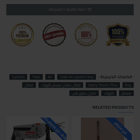
REQUEST MORE INFO
الكلمات الدليليلة :
System
Total
Air
Total Air system key
Key
Sabry Stores Plus
jتوتال مفتاح سيستم بالهواء
مفتاح
سيستم
بالهواء
صبري ستورز بلس
RELATED PRODUCTS
للاسف غير متوفر حاليا
غير متوفر