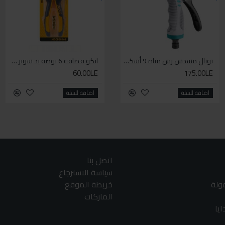
توتال مسدس رش مياه 9 أشكال
سيكا مانع تسرب زجاجي لاصق اسود 600 مل
انكو قصافة 6 بوصة يد سوبر وان
60.00LE
225.00LE
175.00LE
اضافة للسلة
اضافة للسلة
اضافة للسلة
اتصل بنا
سياسة الاسترجاع
مولة
خريطة الموقع
الماركات
يا