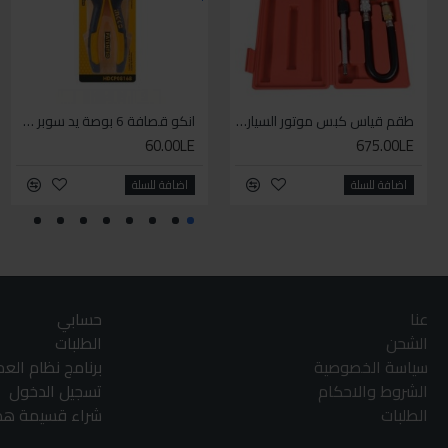
طقم قياس كبس موتور السياره 3 ق
انكو قصافة 6 بوصة يد سوبر وان
60.00LE
675.00LE
اضافة للسلة
اضافة للسلة
عنا
حسابي
الشحن
الطلبات
سياسة الخصوصية
برنامج نظام الع
الشروط والاحكام
تسجيل الدخول
الطلبات
شراء قسيمة هدا