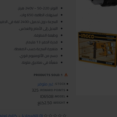
التوتر: 220-240V ~ 50 هرتز.
استهلاك الطاقة: 650 وات.
السرعة دون تحميل: 2400 لفة في الدقيقة.
التبديل إلى الأمام والعكس.
وظيفة المطرقة.
قدرة الحفر: 13 مليمتر.
متغيرة السرعة.حسب الضغطة.
جسم من الألومنيوم قوي.
معبأة في صناديق ملونة.
PRODUCTS SOLD: 1
غير متوفر
STOCK:
325
REWARD POINTS:
ID6508
MODEL:
2.50كلغ
WEIGHT:
(0 التقييمات)
-
كتابة تعلي