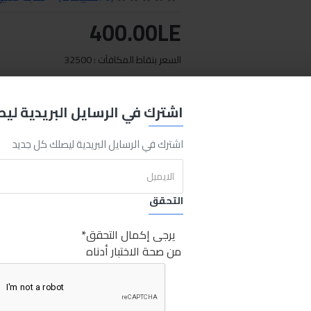
400.00LE
السعر بنقاط المكافآت : 32500
اضافة للسلة
اشتري الان
اشترك في الرسايل البريدية لي
REQUEST MORE INFO
اشترك في الرسايل البريدية ليصلك كل جديد
التحقق
ينجكو
شنيور
ايمباكت دريل
شنيور اينكو
شنيور انكو
ايمباكت
دريل
ا
drill
imoact
ingco id6508
6508
ingco impact drill
impact drill
يرجى إكمال التحقق
من صحة الاختبار أدناه