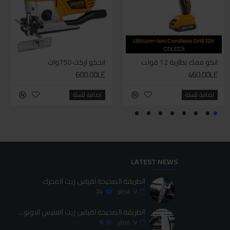
انكو مفك بطارية 12 فولت
سيليكون متعدد الاستخدام
انجكو اركت 750وات
طقم حل كلبسات بشنطه قماش ١٩ قطعه للخدمات الشاقه
600.00LE
700.00LE
460.00LE
70.00LE
اضافة للسلة
اضافة للسلة
اضافة للسلة
اضافة للسلة
LATEST NEWS
الطريقة الصحيحة لقياس زيت المحرك
٠٧
فبراير
24
الطريقة الصحيحة لقياس زيت الفتيس الاوتوماتيك
٠٧
فبراير
6