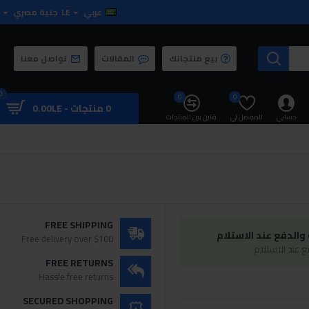
عربي
LE
جنية مصري
بيع منتجاتك
المقالات
تواصل معنا
0
0
0
0 منتجات - 0.00LE
حسابي
المفضل لي
قارن بين المنتجات
FREE SHIPPING
الدفع عند الاستلام
Free delivery over $100
 عند الاستلام
FREE RETURNS
Hassle free returns
SECURED SHOPPING