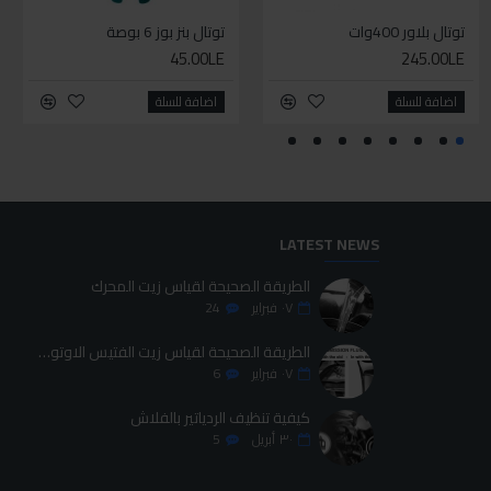
توتال بلاور 400وات
سيليكون متعدد الاستخدام
توتال بنز بوز 6 بوصة
طقم حل كلبسات بشنطه قماش ١٩ قطعه للخدمات الشاقه
45.00LE
700.00LE
245.00LE
70.00LE
اضافة للسلة
اضافة للسلة
اضافة للسلة
اضافة للسلة
LATEST NEWS
الطريقة الصحيحة لقياس زيت المحرك
٠٧
فبراير
24
الطريقة الصحيحة لقياس زيت الفتيس الاوتوماتيك
٠٧
فبراير
6
كيفية تنظيف الردياتير بالفلاش
٣٠
أبريل
5