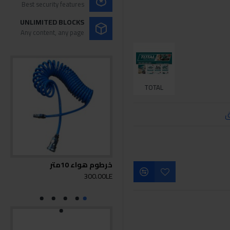
Best security features
UNLIMITED BLOCKS
Any content, any page
TOTAL
ق
خرطوم هواء 10متر
بك
300.00LE
0LE