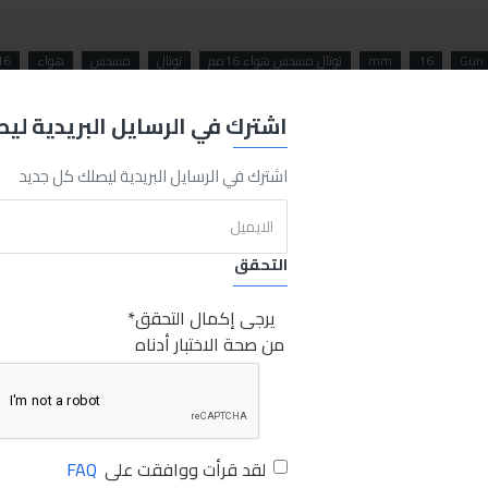
Gun
16
mm
توتال مسدس هواء 16مم
توتال
مسدس
هواء
16م
اشترك في الرسايل البريدية لي
اشترك في الرسايل البريدية ليصلك كل جديد
التحقق
يرجى إكمال التحقق
من صحة الاختبار أدناه
لقد قرأت ووافقت على
FAQ