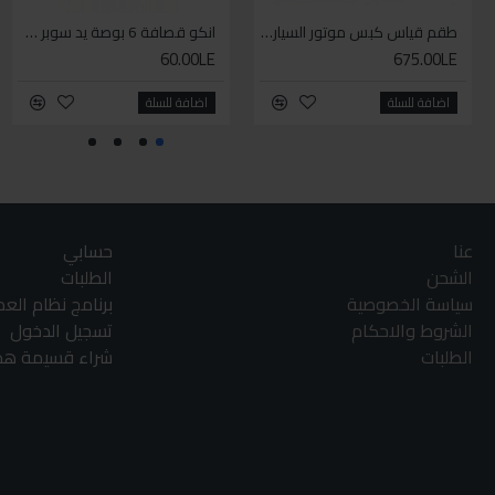
طقم قياس كبس موتور السياره 3 ق
انكو قصافة 6 بوصة يد سوبر وان
60.00LE
675.00LE
اضافة للسلة
اضافة للسلة
عنا
حسابي
الشحن
الطلبات
سياسة الخصوصية
برنامج نظام الع
الشروط والاحكام
تسجيل الدخول
الطلبات
شراء قسيمة هدا