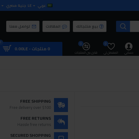
عربي
LE
جنية مصري
بيع منتجاتك
المقالات
تواصل معنا
0
0
0
0 منتجات - 0.00LE
حسابي
المفضل لي
قارن بين المنتجات
FREE SHIPPING
Free delivery over $100
FREE RETURNS
Hassle free returns
SECURED SHOPPING