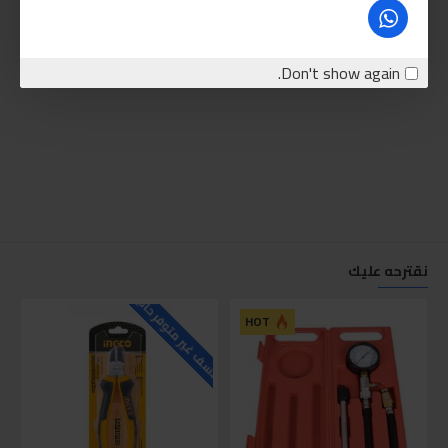
Don't show again.
نقترحه عليك
للاسف غير متوفر حاليا
للاسف
HOT