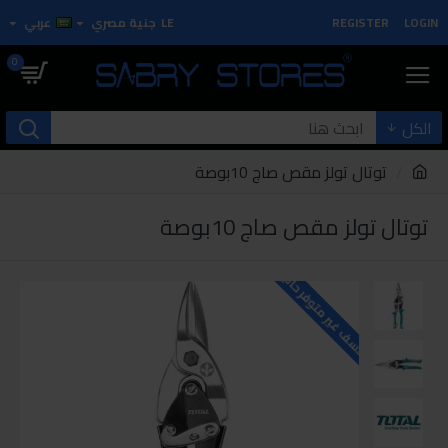
LOGIN
REGISTER
LE
جنية مصري
عربي
0
الكل
توتال تولز مقص صاج 10بوصة
توتال تولز مقص صاج 10بوصة
للاسف غير متوفر حاليا