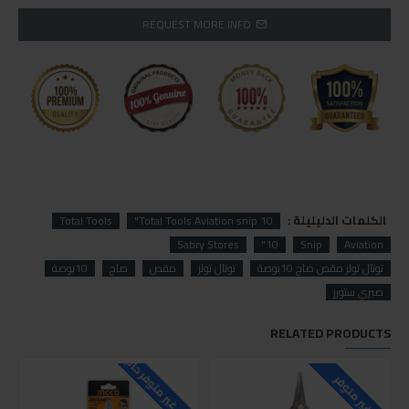
REQUEST MORE INFO
الكلمات الدليليلة :
Total Tools
Total Tools Aviation snip 10"
Sabry Stores
10"
Snip
Aviation
توتال تولز مقص صاج 10بوصة
توتال تولز
مقص
صاج
10بوصة
صبري ستورز
RELATED PRODUCTS
للاسف غير متوفر حاليا
غير متوفر