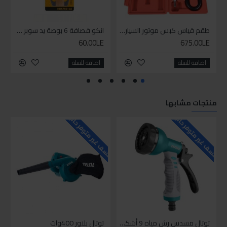
طقم قياس كبس موتور السياره 3 ق
انكو قصافة 6 بوصة يد سوبر وان
60.00LE
675.00LE
اضافة للسلة
اضافة للسلة
منتجات مشابها
للاسف غير متوفر حاليا
للاسف غير متوفر حاليا
للاسف
توتال مسدس رش مياه 9 أشكال
توتال بلاور 400وات