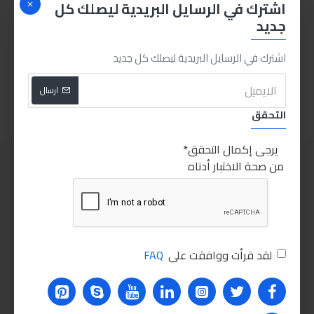
اشترك في الرسايل البريدية ليصلك كل
جديد
انجكو كلابة بوز طويل 9بوصة
فرشة صاروخ مجدولة 4 بوصة
اشترك في الرسايل البريدية ليصلك كل جديد
70.00LE
80.00LE
ارسال
اضافة للسلة
اضافة للسلة
التحقق
يرجى إكمال التحقق
من صحة الاختبار أدناه
لقد قرأت ووافقت على
FAQ