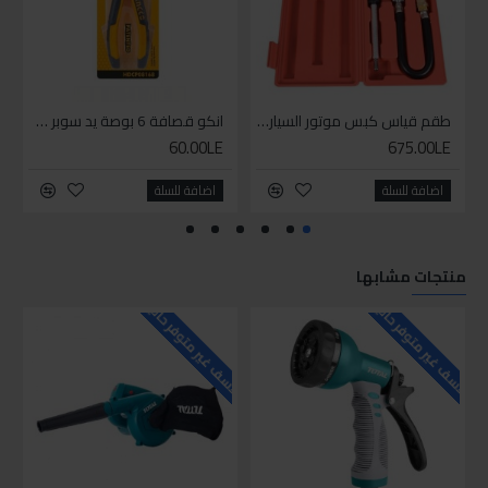
طقم قياس كبس موتور السياره 3 ق
انكو قصافة 6 بوصة يد سوبر وان
60.00LE
675.00LE
اضافة للسلة
اضافة للسلة
منتجات مشابها
للاسف غير متوفر حاليا
للاسف غير متوفر حاليا
للاسف