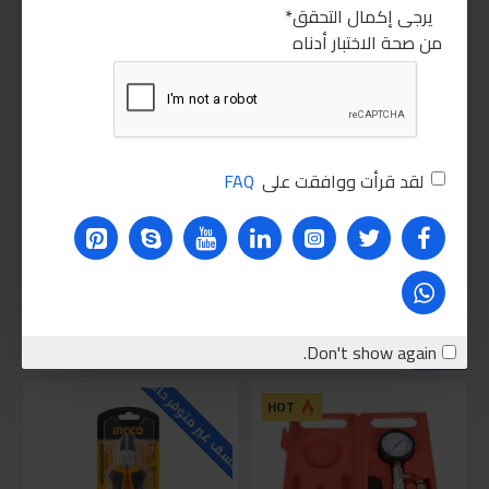
يرجى إكمال التحقق
من صحة الاختبار أدناه
لقد قرأت ووافقت على
FAQ
Don't show again.
نقترحه عليك
للاسف غير متوفر حاليا
للاسف
HOT