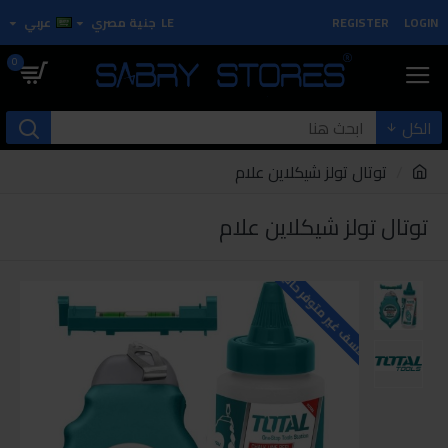
LOGIN
REGISTER
LE
جنية مصري
عربي
0
الكل
توتال تولز شيكلاين علام
توتال تولز شيكلاين علام
للاسف غير متوفر حاليا