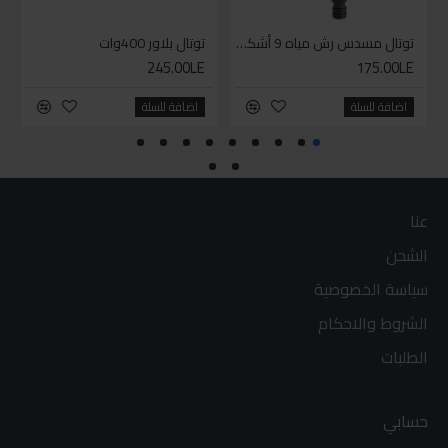
توتال مسدس رش مياه 9 أشكال
توتال بلاور 400وات
245.00LE
175.00LE
اضافة للسلة
اضافة للسلة
عنا
الشحن
سياسة الخصوصية
الشروط والاحكام
الطلبات
حسابي