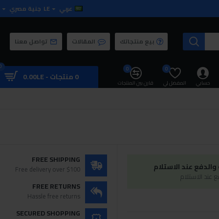
عربي
LE
جنية مصري
بيع منتجاتك
المقالات
تواصل معنا
0
0
0
0 منتجات - 0.00LE
حسابي
المفضل لي
قارن بين المنتجات
FREE SHIPPING
الدفع عند الاستلام
Free delivery over $100
 عند الاستلام
FREE RETURNS
Hassle free returns
SECURED SHOPPING