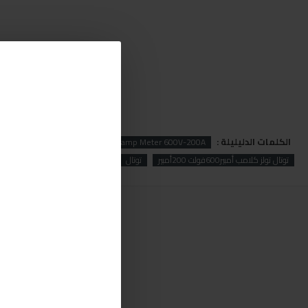
الكلمات الدليليلة :
Total
Total Tools Digital AC Clamp Meter 600V-200A
توتال تولز كلامب أمبير600فولت 200أمبير
توتال
تولز
كلامب
أمبير
600