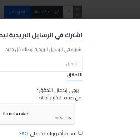
اضافة للسلة
اشتري الان
REQUEST MORE INFO
اشترك في الرسايل البريدية لي
اشترك في الرسايل البريدية ليصلك كل جديد
A
200
v
600
Meter
Clamp
AC
Digtital
Tools
فولت
200
أمبير
صبري ستورز
التحقق
يرجى إكمال التحقق
من صحة الاختبار أدناه
لقد قرأت ووافقت على
FAQ