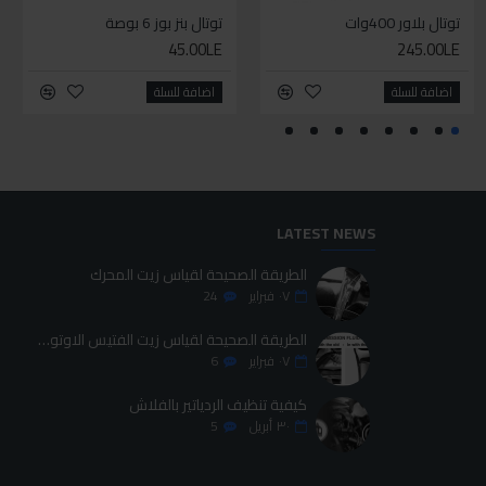
توتال بلاور 400وات
سيكا مانع تسرب زجاجي لاصق اسود 600 مل
توتال بنز بوز 6 بوصة
سيليكون متعدد الاستخدام
45.00LE
70.00LE
245.00LE
225.00LE
اضافة للسلة
اضافة للسلة
اضافة للسلة
اضافة للسلة
LATEST NEWS
الطريقة الصحيحة لقياس زيت المحرك
٠٧
فبراير
24
الطريقة الصحيحة لقياس زيت الفتيس الاوتوماتيك
٠٧
فبراير
6
كيفية تنظيف الردياتير بالفلاش
٣٠
أبريل
5