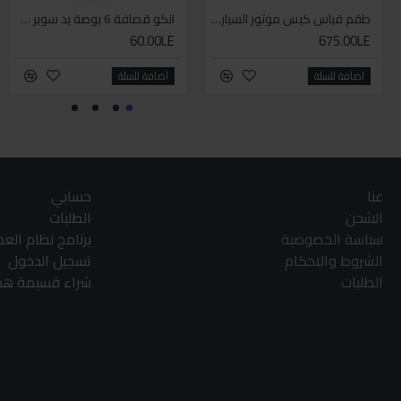
طقم قياس كبس موتور السياره 3 ق
انكو قصافة 6 بوصة يد سوبر وان
60.00LE
675.00LE
اضافة للسلة
اضافة للسلة
عنا
حسابي
الشحن
الطلبات
سياسة الخصوصية
برنامج نظام الع
الشروط والاحكام
تسجيل الدخول
الطلبات
شراء قسيمة هدا