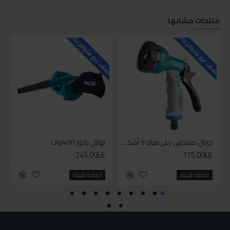
منتجات مشابها
للاسف غير متوفر حاليا
للاسف غير متوفر حاليا
للاسف
توتال مسدس رش مياه 9 أشكال
توتال بلاور 400وات
245.00LE
175.00LE
اضافة للسلة
اضافة للسلة