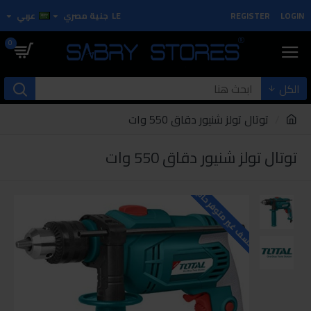
LOGIN
REGISTER
LE
جنية مصري
عربي
0
الكل
توتال تولز شنيور دقاق 550 وات
توتال تولز شنيور دقاق 550 وات
للاسف غير متوفر حاليا