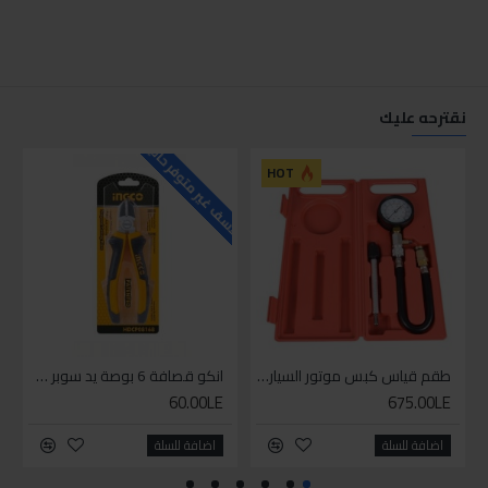
نقترحه عليك
للاسف غير متوفر حاليا
للاسف
HOT
طقم قياس كبس موتور السياره 3 ق
انكو قصافة 6 بوصة يد سوبر وان
60.00LE
675.00LE
اضافة للسلة
اضافة للسلة