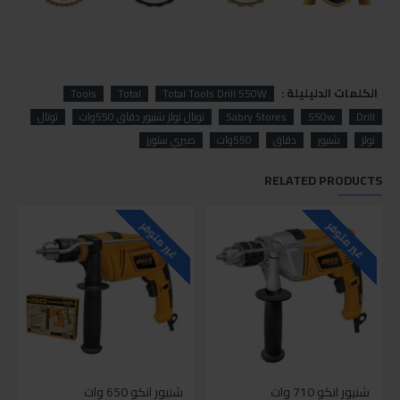
الكلمات الدليليلة :
Tools
Total
Total Tools Drill 550W
Drill
550w
Sabry Stores
توتال تولز شنيور دقاق 550وات
توتال
تولز
شنيور
دقاق
550وات
صبري ستورز
RELATED PRODUCTS
غير متوفر
غير متوفر
شنيور انكو 710 وات
شنيور انكو 650 وات