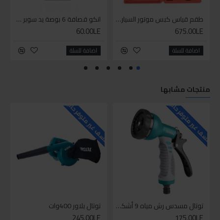
طقم قياس كبس موتور السياره 3 ق
انكو قصافة 6 بوصة يد سوبر وان
60.00LE
675.00LE
اضافة للسلة
اضافة للسلة
منتجات مشابها
للاسف غير متوفر حاليا
للاسف غير متوفر حاليا
للاسف
توتال مسدس رش مياه 9 أشكال
توتال بلاور 400وات
245.00LE
175.00LE