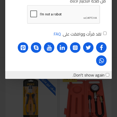
من صحة الاختبار أدناه
لقد قرأت ووافقت على
FAQ
نقترحه عليك
للاسف غير متوفر حاليا
للاسف
Don't show again.
HOT