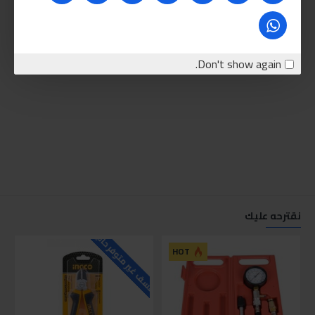
Don't show again.
نقترحه عليك
للاسف غير متوفر حاليا
للاسف
HOT