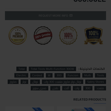
REQUEST MORE INFO
الكلمات الدليليلة :
Total
Total Tools Multi-Function 300W
Electric
Corded
W
300
Funcion
Multi
Tools
Sabry Stores
توتال تولز صاروخ متعدد 300 وات
توتال
تولز
صاروخ
متعدد
300
وات
آلات
طحن
صبري ستورز
RELATED PRODUCTS