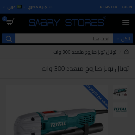
LOGIN
REGISTER
LE
جنية مصري
عربي
0
الكل
توتال تولز صاروخ متعدد 300 وات
توتال تولز صاروخ متعدد 300 وات
للاسف غير متوفر حاليا