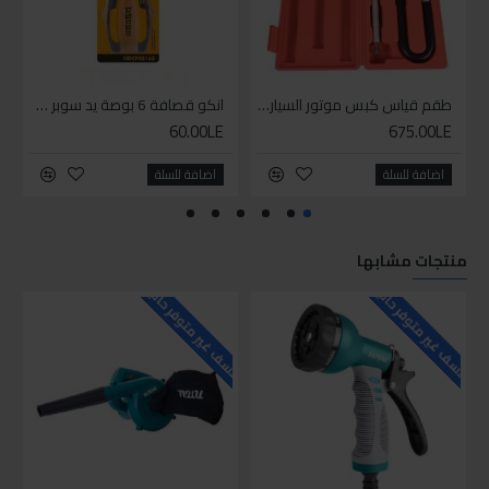
طقم قياس كبس موتور السياره 3 ق
انكو قصافة 6 بوصة يد سوبر وان
60.00LE
675.00LE
اضافة للسلة
اضافة للسلة
منتجات مشابها
للاسف غير متوفر حاليا
للاسف غير متوفر حاليا
للاسف