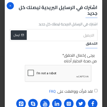
اشترك في الرسايل البريدية ليصلك كل
جديد
اشترك في الرسايل البريدية ليصلك كل جديد
توتال منشار اركت 650 وات
500.00LE
ارسال
اضافة للسلة
التحقق
يرجى إكمال التحقق
من صحة الاختبار أدناه
لقد قرأت ووافقت على
FAQ