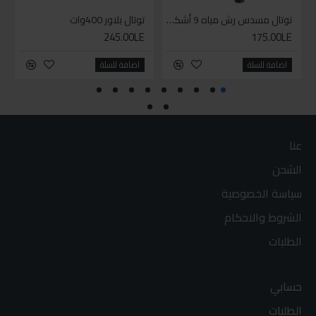
توتال مسدس رش مياه 9 أشكال
توتال بلاور 400وات
245.00LE
175.00LE
اضافة للسلة
اضافة للسلة
عنا
الشحن
سياسة الخصوصية
الشروط والاحكام
الطلبات
حسابي
الطلبات