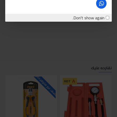
Don't show again.
نقترحه عليك
للاسف غير متوفر حاليا
للاسف
HOT