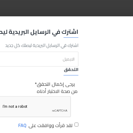
Switch
Sabry Stores
مفتاح فلتر حشو تويوتا
مفتاح
فلتر
حشو
تويو
اشترك في الرسايل البريدية لي
اشترك في الرسايل البريدية ليصلك كل جديد
التحقق
يرجى إكمال التحقق
من صحة الاختبار أدناه
لقد قرأت ووافقت على
FAQ