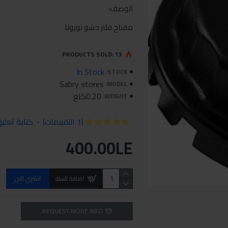
الوصف:
مفتاح فلتر حشو تويوتا
PRODUCTS SOLD: 13
In Stock
STOCK:
Sabry stores
MODEL:
0.20كلغ
WEIGHT:
(1 التقييمات)
-
كتابة تعلي
400.00LE
اضافة للسلة
اشتري الان
REQUEST MORE INFO