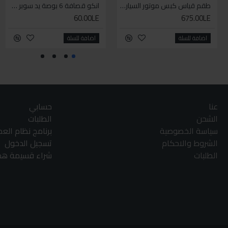
طقم قياس كبس موتور السياره 3 ق
انكو قصافة 6 بوصة يد سوبر وان
60.00LE
675.00LE
اضافة للسلة
اضافة للسلة
عنا
حسابي
الشحن
الطلبات
سياسة الخصوصية
برنامج نظام الع
الشروط والاحكام
تسجيل الدخول
الطلبات
شراء قسيمة هدا