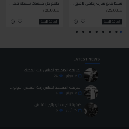
سيليكون متعدد الاستخدام
سيكا مانع تسرب زجاجي لاصق اسود 600 مل
طقم حل كلبسات بشنطه قماش ١٩ قطعه للخدمات الشاقه
طقم حل كلبسات بشنطه قماش ١٩ قطعه للخدمات الشاقه
700.00LE
700.00LE
225.00LE
70.00LE
اضافة للسلة
اضافة للسلة
اضافة للسلة
اضافة للسلة
LATEST NEWS
الطريقة الصحيحة لقياس زيت المحرك
٠٧
فبراير
24
الطريقة الصحيحة لقياس زيت الفتيس الاوتوماتيك
٠٧
فبراير
6
كيفية تنظيف الردياتير بالفلاش
٣٠
أبريل
5