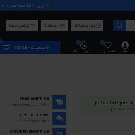
عربي
LE
جنية مصري
بيع منتجاتك
المقالات
تواصل معنا
0
0
0
0 منتجات - 0.00LE
حسابي
المفضل لي
قارن بين المنتجات
FREE SHIPPING
الدفع عند الاستلام
Free delivery over $100
 عند الاستلام
FREE RETURNS
Hassle free returns
SECURED SHOPPING