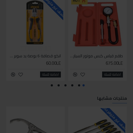
للاسف غير متوفر حاليا
للاسف
HOT
طقم قياس كبس موتور السياره 3 ق
انكو قصافة 6 بوصة يد سوبر وان
60.00LE
675.00LE
اضافة للسلة
اضافة للسلة
منتجات مشابها
للاسف غير متوفر حاليا