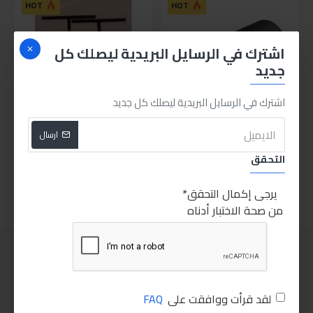
HOT
HOT
اشترك في الرسايل البريدية ليصلك كل
جديد
اشترك في الرسايل البريدية ليصلك كل جديد
لقمة حساس جكمان 22ملي
مفتاح حرف T10مم
ارسال
130.00LE
275.00LE
التحقق
اضافة للسلة
اضافة للسلة
يرجى إكمال التحقق
من صحة الاختبار أدناه
لقد قرأت ووافقت على
FAQ