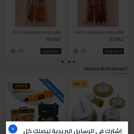
طقم مفك حديدة للاخر 6 قطع عسلي
طقم مفك حديدة للاخر 6 قطع اصفر
80.00LE
90.00LE
اضافة للسلة
اضافة للسلة
PEOPLE ALSO BOUGHT
للاسف غير متوفر حاليا
HOT
اشترك في الرسايل البريدية ليصلك كل