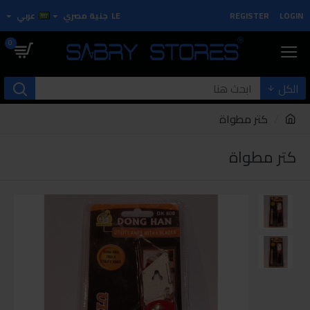
LOGIN
REGISTER
LE
جنية مصري
عربي
0
الكل
كتر مطواة
كتر مطواة