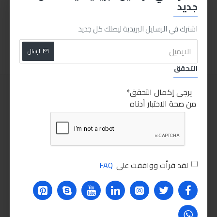
جديد
طقم فرشة سلك للشنيور 5 قطع
ميني دريل انكو
425.00LE
110.00LE
اشترك في الرسايل البريدية ليصلك كل جديد
اضافة للسلة
اضافة للسلة
ارسال
التحقق
يرجى إكمال التحقق
من صحة الاختبار أدناه
لقد قرأت ووافقت على
FAQ