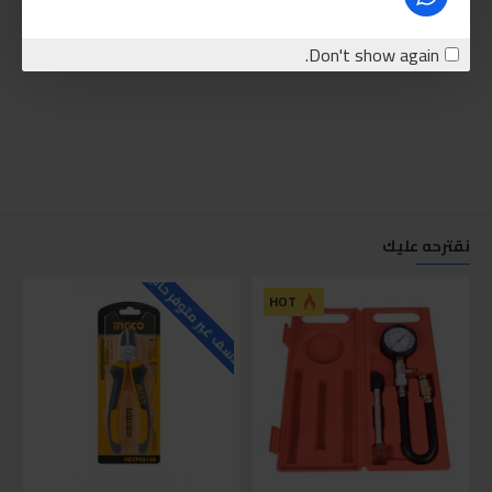
Don't show again.
نقترحه عليك
للاسف غير متوفر حاليا
للاسف
HOT