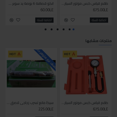
طقم قياس كبس موتور السياره 3 ق
انكو قصافة 6 بوصة يد سوبر وان
60.00LE
675.00LE
اضافة للسلة
اضافة للسلة
منتجات مشابها
للاسف غير متوفر حاليا
HOT
HOT
طقم قياس كبس موتور السياره 3 ق
سيكا مانع تسرب زجاجي لاصق اسود 600 مل
225.00LE
675.00LE