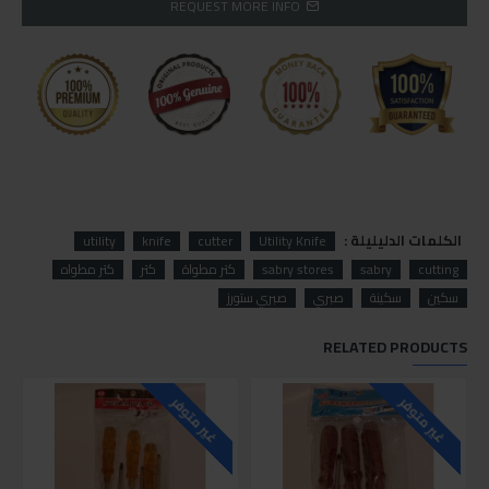
REQUEST MORE INFO
الكلمات الدليليلة :
utility
knife
cutter
Utility Knife
cutting
sabry
sabry stores
كتر مطواة
كتر
كتر مطواه
سكين
سكينة
صبري
صبري ستورز
RELATED PRODUCTS
غير متوفر
غير متوفر