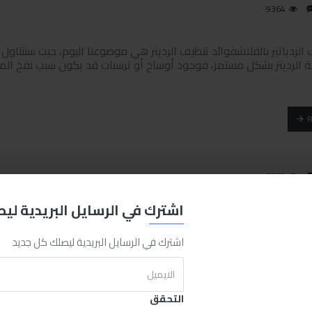
9364
الردياتير بالفلاشفوائد تنظيف الرديتر هي موضوعنا اليوم، حيث سنتناول
 الرديتر بشكل مستمر، فوجود أوساخ أو ترسبات قد يكون سبب نفخ الماء م
3329
اشترك في الرسايل البريدية لي
اب نقص مياه الردياتير والحل الأمثل للمشكلةواحد من أهم الأجزاء ال
رية من موضع إلى آخر، بهدف تبريد محرك السيارة كي يظل يعمل بكامل 
اشترك في الرسايل البريدية ليصلك كل جديد
التحقق