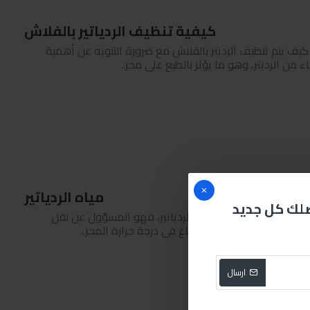
كيفية تنظيف الردياتير بالفلاش
 كيف يتم تنظيف الرديتر بالفلاش مع ضرورة التنويه عن أهمية
ن الرديتر، وهو ما يؤثر بالطبع على محر..
مياه الردياتير
صلك كل جديد
تي تتواجد في السيارة هي الردياتير، فهو المسؤول عن نقل
طاقته وكفاءته، فأي ارتفاع في درجة حرارة المحر..
ارسال