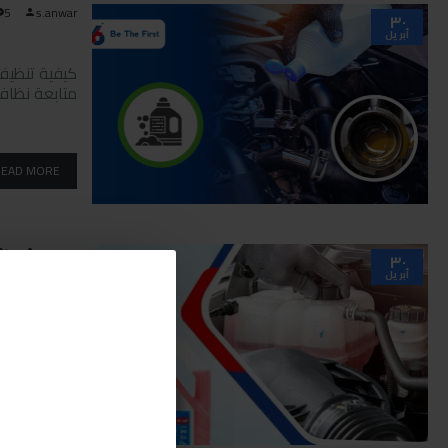
5
s.anwar
٣٠
أبريل
كيفية تنظيف 
متابعة نظافة
READ MORE
4
s.anwar
٣٠
أبريل
تعرف على اسب
الطاقة الحرا
READ MORE