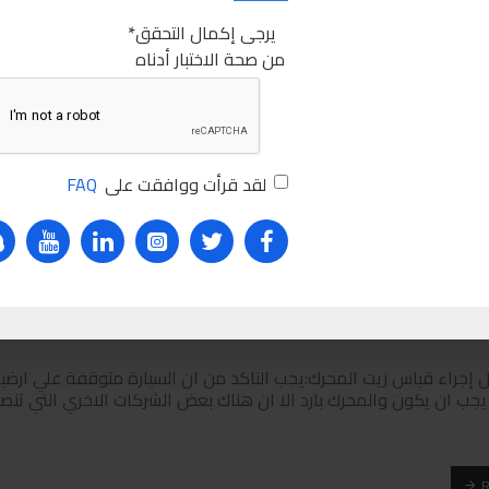
يرجى إكمال التحقق
4030
من صحة الاختبار أدناه
الطر
حيحة لقياس زيت الفتيس الاوتوماتيكمما لا شك فيه انه عند الحاجة ل
لامه مع السيارة والذي يعطيك مجموعة من المعلومات والارشادات الها
لقد قرأت ووافقت على
FAQ
10673
 إجراء قياس زيت المحرك:يجب التاكد من ان السيارة متوقفة علي ارض
يجب ان يكون والمحرك بارد الا ان هناك بعض الشركات الاخري التي تن