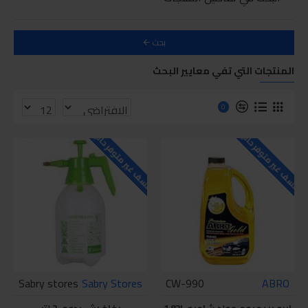
بحث
المنتجات التي تفي معايير البحث
0
للاسف غير متوفر حاليا
للاسف غير متوفر حاليا
Sabry stores
Sabry Stores
CW-990
ABRO
ابرو بريميوم جولد شامبو 1.82L
بخاخ رش يدوي 2 لتر