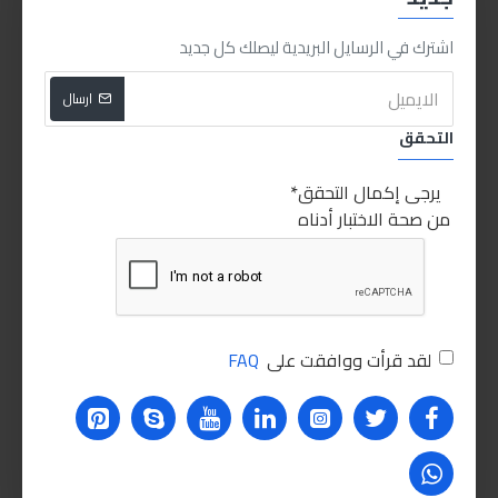
اشترك في الرسايل البريدية ليصلك كل جديد
اشتري الان
اشتري الان
ارسال
NEW
NEW
متوفر
متوفر
التحقق
يرجى إكمال التحقق
من صحة الاختبار أدناه
sabry stores
Sabry Stores
sabry stores
Ingco
لقد قرأت ووافقت على
FAQ
بخاخة 2لتر انكو
بخاخه ٢ لتر بالضغط شفافه
للخدمات الشاقه
300.00LE
160.00LE
اشتري الان
اشتري الان