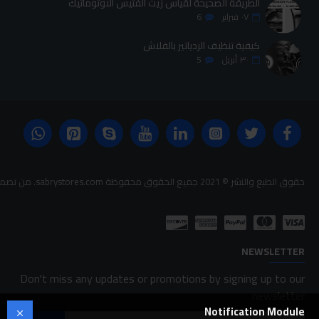
الطريقة الصحيحة لقياس زيت الفتيس الاوتوماتيك
٠٧
فبراير
6
كيفية تنظيف الردياتير بالفلاش
٣٠
أبريل
5
حقوق الطبع والنشر © 2021 جميع الحقوق محفوظة sabrystores.com. من تصميم-
NEWSLETTER
Don't miss any updates or promotions by signing up to our
newsletter.
Notification Module