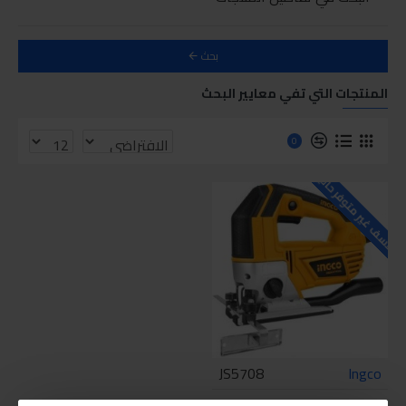
بحث
المنتجات التي تفي معايير البحث
0
للاسف غير متوفر حاليا
JS5708
Ingco
انجكو اركت 750وات