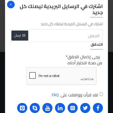
اشترك في الرسايل البريدية ليصلك كل
600.00LE
جديد
اشترك في الرسايل البريدية ليصلك كل جديد
اشتري الان
ارسال
You have reached the end of the list.
التحقق
يرجى إكمال التحقق
من صحة الاختبار أدناه
عنا
الشحن
سياسة الخصوصية
الشروط والاحكام
لقد قرأت ووافقت على
FAQ
الطلبات