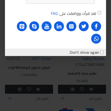
للاسف غير متوفر حاليا
متوفر
لقد قرأت ووافقت على
FAQ
Don't show again.
Ct3113
APT Crown
Sabry Stores
2724276601669
كراون صاروخ 5بوصة 700وات
طقم مفك 32قطعة
1,550.00LE
35.00LE
اشتري الان
اشتري الان