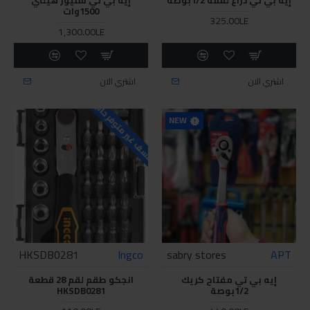
1500وات
325.00LE
1,300.00LE
اشتري الان
اشتري الان
للاسف غير متوفر حاليا
NEW
HKSDB0281
Ingco
sabry stores
APT
إيه بي تي مفتاح كريك
انجكو طقم لقم 28 قطعة
1/2بوصة
HKSDB0281