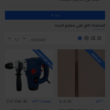
بحث
المنتجات التي تفي معايير البحث
0
للاسف غير متوفر حاليا
غير متوفر
Z1C-DW-36
APT Crown
S-3-56
APT
إيه بي تي دراع لقمة 1/2بوصة
إيه بي تي شنيور هيلتي