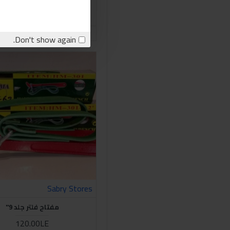
كينج توني زرجينة فلاتر 60-115
600.00LE
اشتري الان
stion
Don't show again.
Sabry Stores
مفتاح فلتر جلد 9"
120.00LE