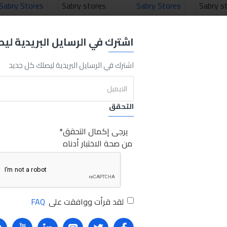
Sabry Stores
Sabry stores
Sabry Stores
Sabry s
طقم مفتاح فلتر زيت 27 قطعة
فلت
3,600.00LE
اشترك في الرسايل البريدية لي
Ask Que
اشتري الان
Ask Question
اشتري الان
اشترك في الرسايل البريدية ليصلك كل جديد
التحقق
يرجى إكمال التحقق
من صحة الاختبار أدناه
لقد قرأت ووافقت على
FAQ
Sabry Stores
Sabry stores
Sabry Stores
9AES3-