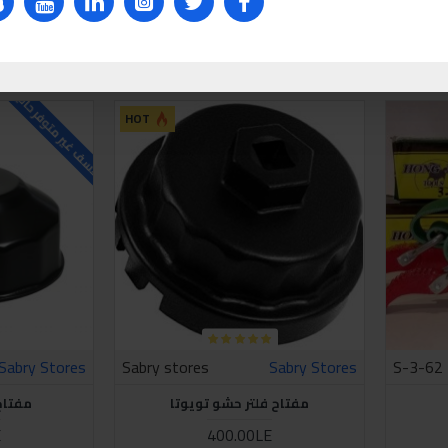
مفتاح فلتر استانلس 55م-75م
مفتاح فلتر است
E
325.00LE
Ask Que
اشتري الان
Ask Question
اشتري الان
للاسف غير متوفر حاليا
HOT
Sabry Stores
Sabry stores
Sabry Stores
S-3-62
مفتاح فلتر حشو تويوتا
مفتاح ف
E
400.00LE