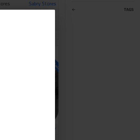
tores
Sabry Stores
TAGS
زرجينة فك فلتر الزيت
260.00LE
اشتري الان
stion
للاسف غير متوفر حاليا
115
KING TONY