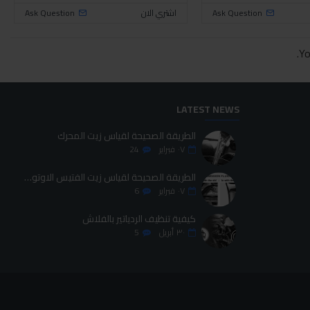
Ask Question
اشتري الان
Ask Question
Yo
LATEST NEWS
الطريقة الصحيحة لقياس زيت المحرك
٠٧
فبراير
24
الطريقة الصحيحة لقياس زيت الفتيس الاوتوماتيك
٠٧
فبراير
6
كيفية تنظيف الردياتير بالفلاش
٣٠
أبريل
5