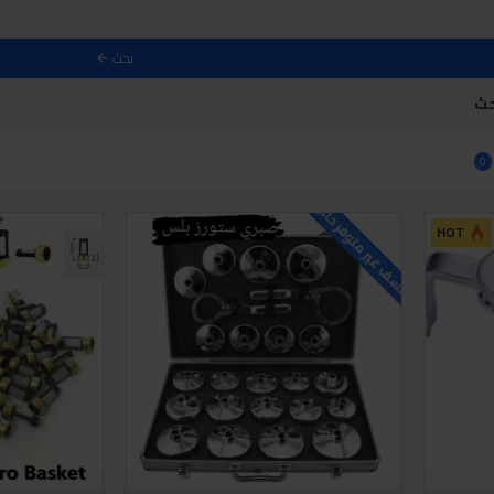
بحث
حث
0
للاسف غير متوفر حاليا
HOT