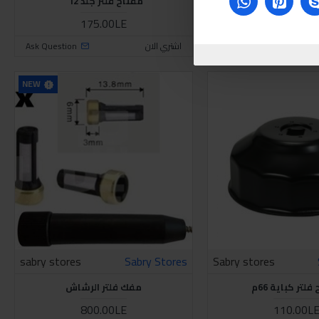
انلس 75م-100م
مفتاح فلتر جلد 12"
175.00LE
400.00L
Ask Question
اشتري الان
Ask Question
NEW
sabry stores
Sabry Stores
Sabry stores
لتر كباية 66م
مفك فلتر الرشاش
800.00LE
110.00L