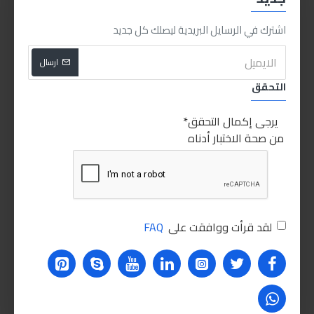
اشترك في الرسايل البريدية ليصلك كل جديد
اشتري الان
اشتري الان
ارسال
التحقق
يرجى إكمال التحقق
من صحة الاختبار أدناه
Sabry stores
Sabry Stores
Sabry stores
Sabry Stores
لقد قرأت ووافقت على
FAQ
خرطوم هواء 20متر
خرطوم هواء 5متر
220.00LE
400.00LE
اشتري الان
اشتري الان