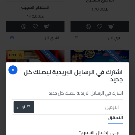
المفتاح العجيب
170.00LE
140.00LE
اشتري الان
اشتري الان
للاسف غير متوفر حاليا
للاسف غير متوفر حاليا
HOT
اشترك في الرسايل البريدية ليصلك كل
جديد
اشترك في الرسايل البريدية ليصلك كل جديد
ارسال
Sabry stores
Sabry Stores
Sabry stores
Sabry Stores
التحقق
المنظف الجبار للمنازل (لوجاك)
المنظف السحري للسيارات
(لوجاك)
يرجى إكمال التحقق
85.00LE