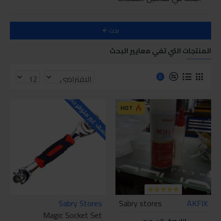
بحث
المنتجات التي تفي معايير البحث
0
للاسف غير متوفر حاليا
HOT
Sabry Stores
Sabry stores
AKFIX
Magic Socket Set
اللاصق السحري