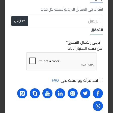
اشترك في الرسايل البريدية ليصلك كل جديد
ارسال
التحقق
HKSD0718
Ingco
AKISD0808
Ingco
يرجى إكمال التحقق
انجكو طقم مفك باللقم 8قطع
انجكو طقم مفك ساعاتي 7 قطع
من صحة الاختبار أدناه
75.00LE
55.00LE
اشتري الان
اشتري الان
لقد قرأت ووافقت على
FAQ
للاسف غير متوفر حاليا
للاسف غير متوفر حاليا