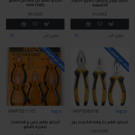
20قطعة
HHK11092
85.00LE
45.00LE
اشتري الان
اشتري الان
للاسف غير متوفر حاليا
للاسف غير متوفر حاليا
HMPS01115
Ingco
HKPS08318
Ingco
انجكو طقم بنز وقصافة وبنز بوز
انجكو طقم بنس و قصافات
صغيرة 5قطع
145.00LE