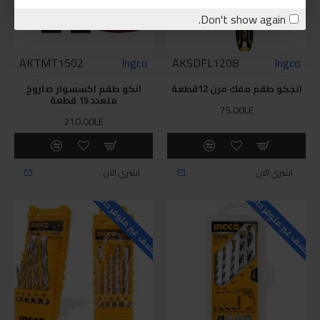
Don't show again.
AKTMT1502
Ingco
AKSDFL1208
Ingco
انجكو طقم مفك مرن 12قطعة
انكو طقم اكسسوار صاروخ
متعدد 15 قطعة
75.00LE
210.00LE
اشتري الان
اشتري الان
للاسف غير متوفر حاليا
للاسف غير متوفر حاليا