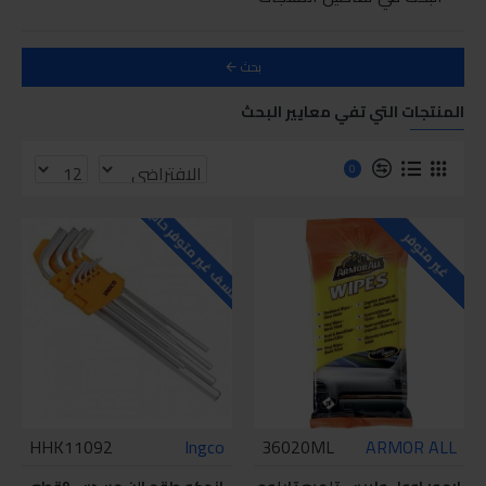
بحث
المنتجات التي تفي معايير البحث
0
للاسف غير متوفر حاليا
غير متوفر
HHK11092
Ingco
36020ML
ARMOR ALL
ارمور اوول وايبس تلميع تابلوه
انجكو طقم الن مسدس 9قطع