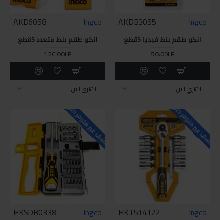
AKD6058
Ingco
AKDB3055
Ingco
انكو طقم بنط فيديا 5قطع
انكو طقم بنط متعدد 5قطع
120.00LE
50.00LE
اشتري الان
اشتري الان
للاسف غير متوفر حاليا
للاسف غير متوفر حاليا
HKSDB0338
Ingco
HKT514122
Ingco