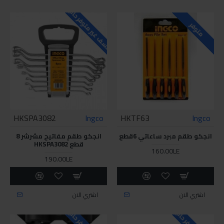
للاسف غير متوفر حاليا
متوفر
HKSPA3082
Ingco
HKTF63
Ingco
انجكو طقم مبرد ساعاتي 6قطع
انجكو طقم مفاتيح مشرشر 8
قطع HKSPA3082
160.00LE
190.00LE
اشتري الان
اشتري الان