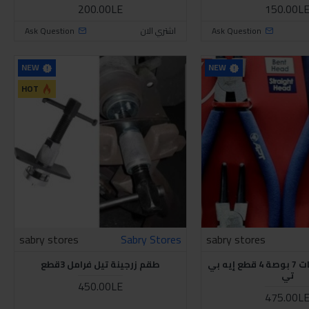
200.00LE
150.00L
Ask Question
اشتري الان
Ask Question
NEW
NEW
HOT
sabry stores
Sabry Stores
sabry stores
طقم بنز كلبسات 7 بوصة 4 قطع إيه بي
طقم زرجينة تيل فرامل 3قطع
تي
450.00LE
475.00L