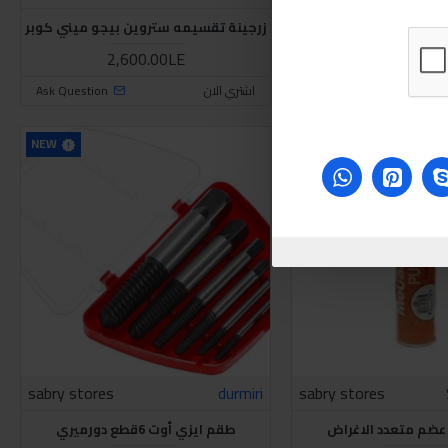
سيمه اسكودا وA7
زرجينة تقسيمه ستروين بيجو ميني كوبر
2,600.00LE
3,400.00L
Ask Question
اشتري الان
Ask Question
NEW
NEW
sabry stores
durmiri
sabry stores
ضم متعدد الاغراض
طقم ايزي أوت 6قطع دورميري