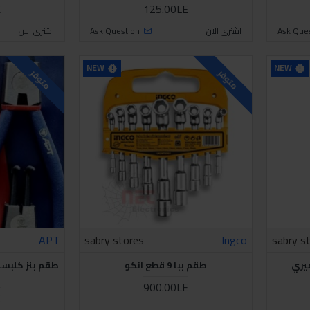
E
125.00LE
Ask Que
اشتري الان
Ask Question
اشتري الان
NEW
NEW
متوفر
متوفر
APT
sabry stores
Ingco
sabry s
طقم ببا 9 قطع انكو
900.00LE
E