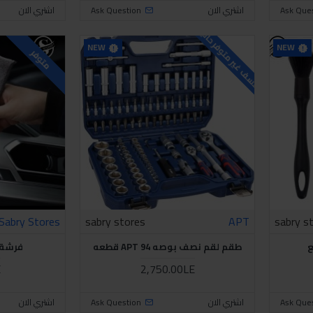
Ask Que
اشتري الان
Ask Question
اشتري الان
للاسف غير متوفر حاليا
NEW
NEW
متوفر
Sabry Stores
sabry stores
APT
sabry s
طقم لقم نصف بوصه APT 94 قطعه
فرشة 
E
2,750.00LE
Ask Que
اشتري الان
Ask Question
اشتري الان