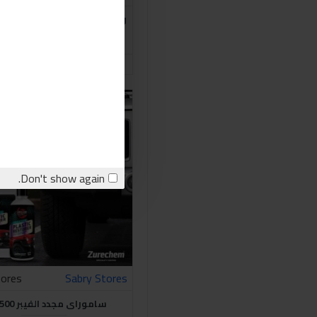
رينول نانو حماية ماتور السيارة 300
375.00LE
اشتري الان
stion
Don't show again.
tores
Sabry Stores
ساموراى مجدد الفيبر 500ملي