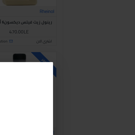
Sabry Stores
Rheinol
رينول زيت فيتس ديكسون6 أحمر 1لتر
470.00LE
اشتري الان
stion
متوفر
Rheinol