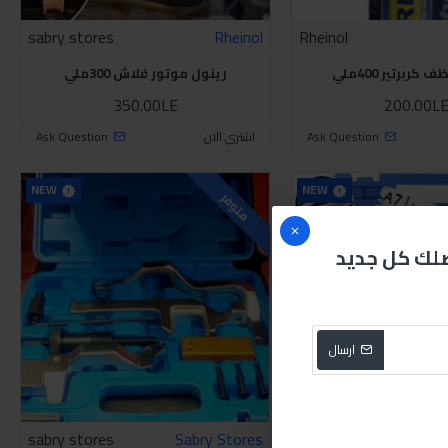
sabry stores
Rheinol
Rheinol
كربرتير 400ملي
رينول موتور فلاش 300ملي
350.00LE
200.00L
Ask Question
اشتري الان
Ask Question
NEW
NEW
متوفر
صلك كل جديد
ارسال
sabry stores
Sabry Stores
sabry stores