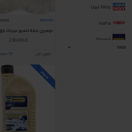
Liqui Moly
tores
durmiri
mafra
دوميري لبادة تلميع عربيات لزق 7 بوص
Mannol
230.00LE
TAGS
اشتري الان
stion
menzerna
Repsol
متوفر
Rheinol
TOTAL
APT