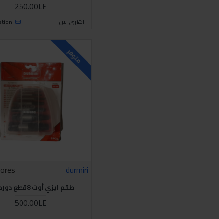
250.00LE
اشتري الان
stion
متوفر
tores
durmiri
طقم ايزي أوت 8قطع دورميري
500.00LE