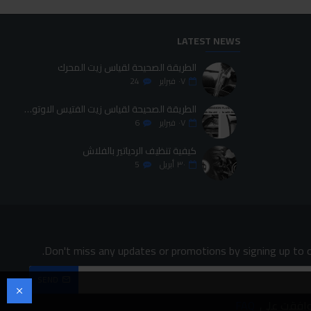
LATEST NEWS
الطريقة الصحيحة لقياس زيت المحرك
٠٧
فبراير
24
الطريقة الصحيحة لقياس زيت الفتيس الاوتوماتيك
٠٧
فبراير
6
كيفية تنظيف الردياتير بالفلاش
٣٠
أبريل
5
Don't miss any updates or promotions by signing up to o
SEND
وافقت على
FAQ