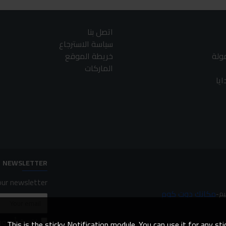
اتصل بنا
سياسة الاسترجاع
مولة
خريطة الموقع
الماركات
يا
NEWSLETTER
ur newsletter.
مكانك دوت كوم
لقد قرأت و
This is the sticky Notification module. You can use it for any s