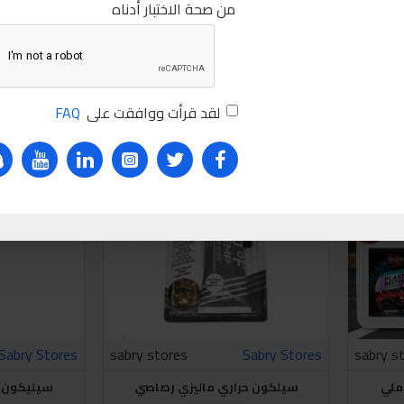
من صحة الاختبار أدناه
مل
زرجينة بلي داخلي
زرجينة تق
E
700.00LE
Ask Que
اشتري الان
Ask Question
اشتري الان
لقد قرأت ووافقت على
FAQ
NEW
متوفر
HOT
Sabry Stores
sabry stores
Sabry Stores
sabry s
سيلكون حراري ماليزي رصاصي
سيليكون ع