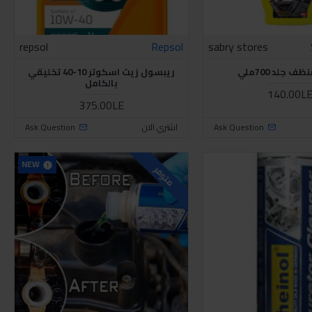
repsol
Repsol
sabry stores
ف جلد 700ملي
ريبسول زيت اسكوتر 10-40 تخليقي
بالكامل
140.00L
375.00LE
Ask Question
اشتري الان
Ask Question
NEW
متوفر