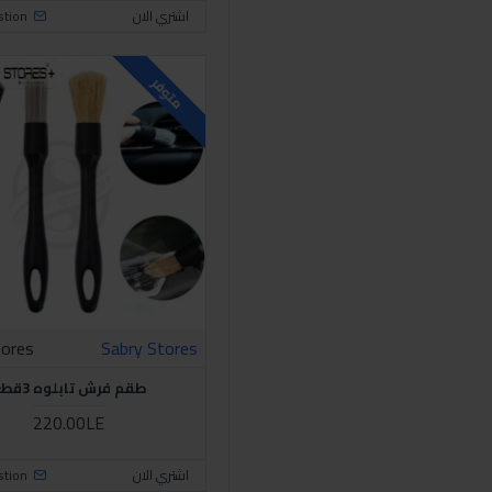
اشتري الان
stion
متوفر
tores
Sabry Stores
طقم فرش تابلوه 3قطع
220.00LE
اشتري الان
stion