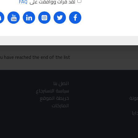
لقد قرأت ووافقت على
FAQ
RZ20R
نع تسريب ردياتير
Ask Que
u have reached the end of the list.
اتصل بنا
سياسة الاسترجاع
مولة
خريطة الموقع
الماركات
يا