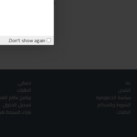
RZoil
رزويل RZOIL RZ20R ما
250مل
480.00LE
اشتري الان
stion
Don't show again.
عنا
حسابي
الشحن
الطلبات
سياسة الخصوصية
برنامج نظام الع
الشروط والاحكام
تسجيل الدخول
الطلبات
شراء قسيمة هدا