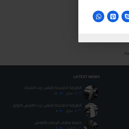
Yo
LATEST NEWS
الطريقة الصحيحة لقياس زيت المحرك
٠٧
فبراير
24
الطريقة الصحيحة لقياس زيت الفتيس الاوتوماتيك
٠٧
فبراير
6
كيفية تنظيف الردياتير بالفلاش
٣٠
أبريل
5