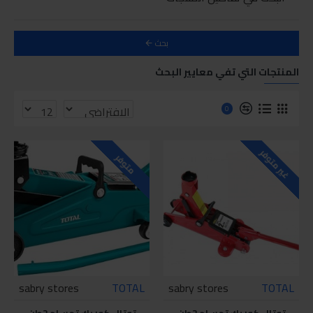
بحث
المنتجات التي تفي معايير البحث
0
غير متوفر
متوفر
sabry stores
TOTAL
sabry stores
TOTAL
توتال كوريك تمساح 2طن
توتال كوريك تمساح 2طن