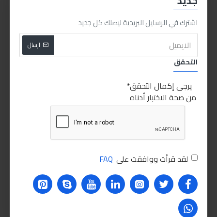
جديد
اشتري الان
اشتري الان
اشترك في الرسايل البريدية ليصلك كل جديد
للاسف غير متوفر حاليا
ارسال
NEW
متوفر
التحقق
يرجى إكمال التحقق
من صحة الاختبار أدناه
Sabry stores
durmiri
Sabry Stores
2724276601669
لقد قرأت ووافقت على
FAQ
مفتاح الكوريك الفبريكه
طقم مفك 32قطعة
175.00LE
35.00LE