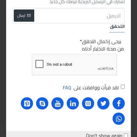
اشترك في الرسايل البريدية ليصلك كل جديد
ارسال
KT
KING TONY
20209SR02
KING TONY
التحقق
كينج توني طقم الن بالبوصة
كينج توني طقم الن مشرشر
قصير 5 قطع
يرجى إكمال التحقق
220.00LE
225.00LE
من صحة الاختبار أدناه
اشتري الان
اشتري الان
للاسف غير متوفر حاليا
غير متوفر
لقد قرأت ووافقت على
FAQ
Don't show again.