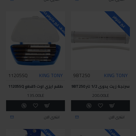
للاسف غير متوفر حاليا
غير متوفر
11205SQ
KING TONY
9BT250
KING TONY
سرنجة زيت يدوى 1/2 لتر 9BT250
طقم ايزي اوت 5قطع 11205SQ
135.00LE
200.00LE
اشتري الان
اشتري الان