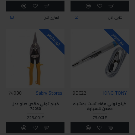
اشتري الان
اشتري الان
غير متوفر
غير متوفر
74030
Sabry Stores
9DC22
KING TONY
كينج توني مفك تست بمشبك
كينج توني مقص صاج عدل
معدن للسيارة
74030
225.00LE
75.00LE