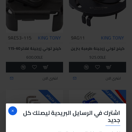
9AES3-115
KING TONY
9AG11
KING TONY
كينج توني زرجينة طرمبة بنزين
كينج توني زرجينة فلاتر 60-115
600.00LE
925.00LE
اشتري الان
اشتري الان
للاسف غير متوفر حاليا
غير متوفر
اشترك في الرسايل البريدية ليصلك كل
جديد