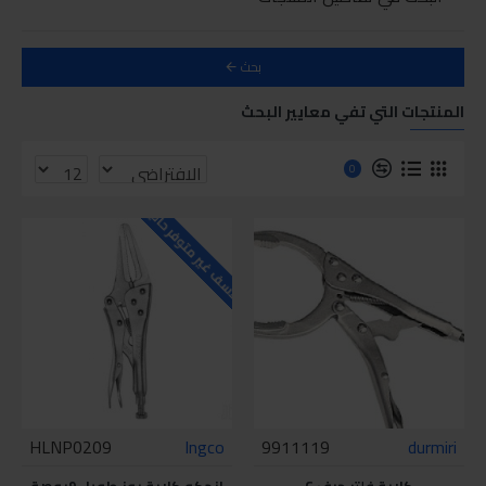
بحث
المنتجات التي تفي معايير البحث
0
للاسف غير متوفر حاليا
HLNP0209
Ingco
9911119
durmiri
كلابة فلتر حرف C
انجكو كلابة بوز طويل 9بوصة