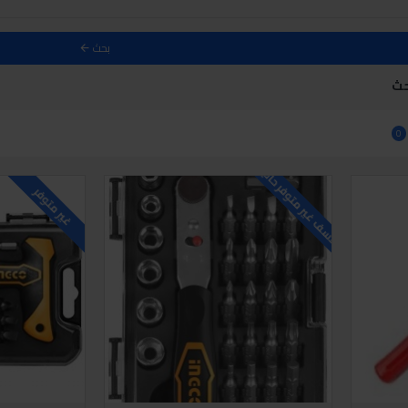
بحث
حث
0
للاسف غير متوفر حاليا
غير متوفر