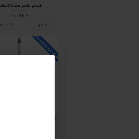
انجكو طقم مفك 2قطعة
55.00LE
اشتري الان
stion
للاسف غير متوفر حاليا
H2150
Ingco
انجكو مفك صليبة بيد كوتش 6بوصة