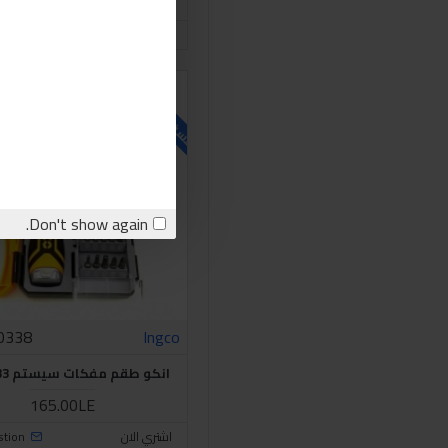
20.00LE
اشتري الان
stion
للاسف غير متوفر حاليا
Don't show again.
0338
Ingco
انكو طقم مفكات سيستم 33 قطعة
165.00LE
اشتري الان
stion