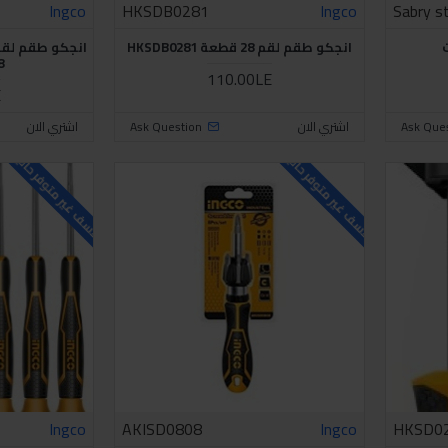
Ingco
HKSDB0281
Ingco
Sabry s
انجكو طقم لقم 28 قطعة HKSDB0281
8
110.00LE
E
Ask Que
اشتري الان
Ask Question
اشتري الان
للاسف غير متوفر حاليا
للاسف غير متوفر حاليا
Ingco
AKISD0808
Ingco
HKSD0