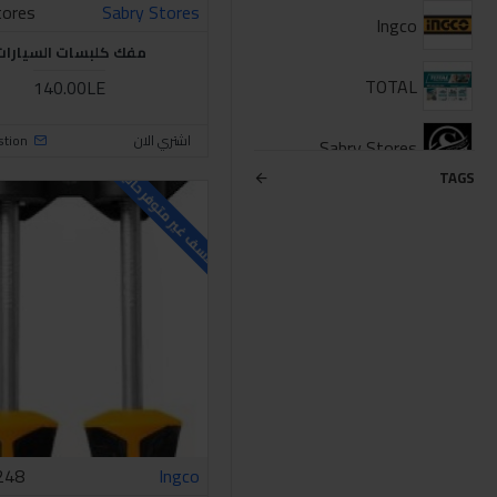
tores
Sabry Stores
Ingco
مفك كلبسات السيارات
TOTAL
140.00LE
اشتري الان
stion
Sabry Stores
للاسف غير متوفر حاليا
TAGS
248
Ingco