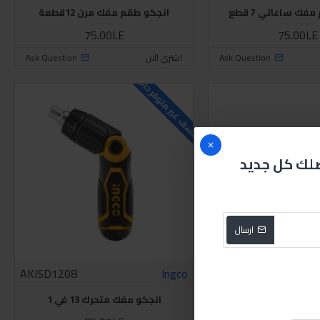
فك ساعاتي 7 قطع
انجكو طقم مفك مرن 12قطعة
75.00LE
75.00LE
Ask Question
اشتري الان
Ask Question
للاسف غير متوفر حاليا
صلك كل جديد
ارسال
AKISD1208
Ingco
AKISD0608
 قلاب 6 في 1
انجكو مفك متحرك 13 في 1