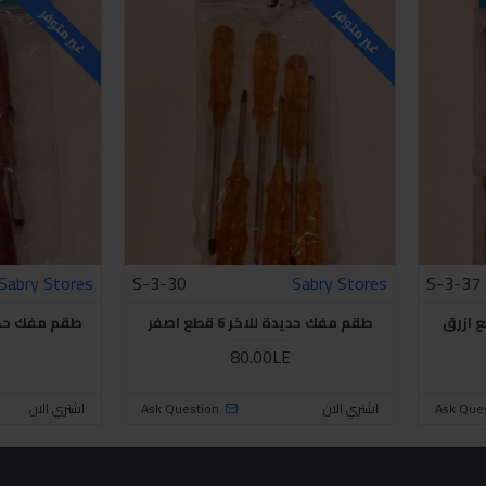
غير متوفر
غير متوفر
Sabry Stores
S-3-30
Sabry Stores
S-3-37
طقم مفك حديدة للاخر 6 قطع اصفر
طقم مفك حديدة للا
80.00LE
Ask Que
اشتري الان
Ask Question
اشتري الان