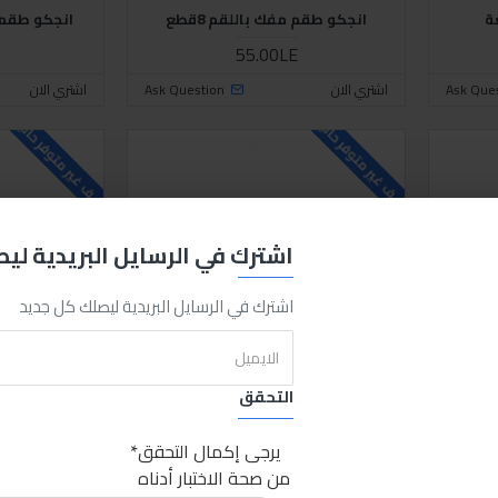
انجكو طقم مفك باللقم 8قطع
انجكو طقم م
55.00LE
Ask Que
اشتري الان
Ask Question
اشتري الان
للاسف غير متوفر حاليا
للاسف غير متوفر حاليا
اشترك في الرسايل البريدية لي
اشترك في الرسايل البريدية ليصلك كل جديد
التحقق
Ingco
Sabry stores
Ingco
HS28P
يرجى إكمال التحقق
انجكو مفك عادة 6 بوصة بيد كوتش
انجكو مفك
من صحة الاختبار أدناه