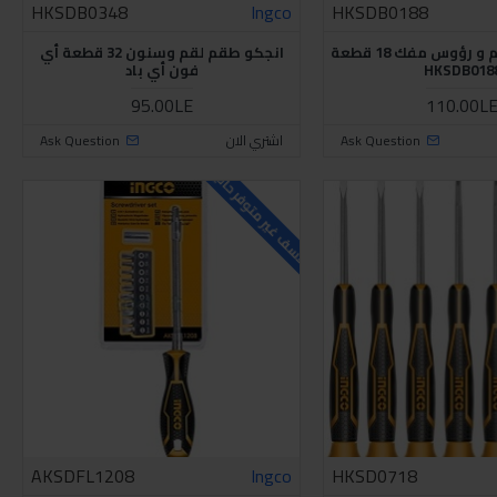
HKSDB0348
Ingco
HKSDB0188
انجكو طقم لقم و رؤوس مفك 18 قطعة
انجكو طقم لقم وسنون 32 قطعة أي
HKSDB018
فون أي باد
95.00LE
110.00L
Ask Question
اشتري الان
Ask Question
للاسف غير متوفر حاليا
AKSDFL1208
Ingco
HKSD0718