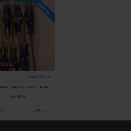
غير متوفر
Sabry Stores
طقم مفك حديدة للاخر 6 قطع ازرق
68.00LE
اشتري الان
stion