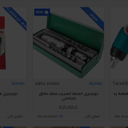
للاسف غير متوفر حاليا
NEW
متوفر
durmiri
sabry stores
durmiri
Tacsd3
ال طقم مفكات متعدد 13 قطعة يد
دورميري المفك العجيب مفك دقاق
دورميري م
تصادمي
E
625.00LE
Ask Que
اشتري الان
Ask Question
اشتري الان