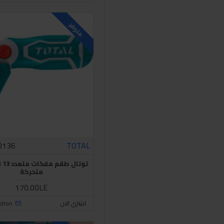
متوفر
0136
TOTAL
توت
متحركة
170.00LE
اشتري الان
stion