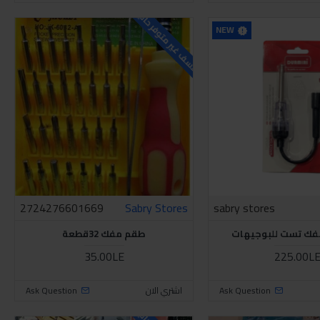
للاسف غير متوفر حاليا
NEW
2724276601669
Sabry Stores
sabry stores
فك تست للبوجيهات
طقم مفك 32قطعة
35.00LE
225.00L
Ask Question
اشتري الان
Ask Question