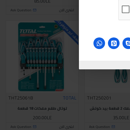
85.00LE
60.00LE
Ask Question
اشتري الان
Ask Question
للاسف غير متوفر حاليا
THT250618
TOTAL
THT250201
يد كوتش
توتال طقم مفكات 18 قطعة
200.00LE
35.00LE
Ask Question
اشتري الان
Ask Question