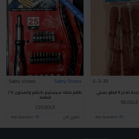
للاسف غير متوفر حاليا
Sabry stores
Sabry Stores
S-3-39
خر 6 قطع عسلي
طقم مفك سيستيم باللقم والسنون ٢٥
قطعه
90.00LE
220.00LE
Ask Question
اشتري الان
Ask Question