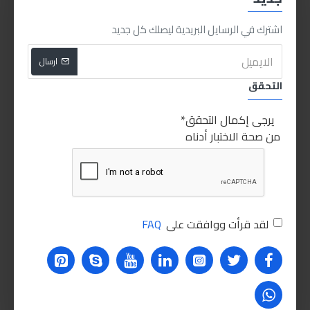
اشترك في الرسايل البريدية ليصلك كل جديد
اشتري الان
اشتري الان
ارسال
HOT
التحقق
يرجى إكمال التحقق
من صحة الاختبار أدناه
HY 3093
Sabry Stores
لقد قرأت ووافقت على
FAQ
مفك تست للسيارة
160.00LE
اشتري الان