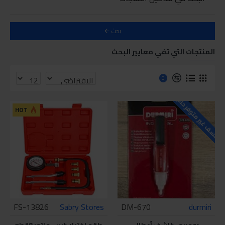
بحث
المنتجات التي تفي معايير البحث
0
للاسف غير متوفر حاليا
HOT
FS-13826
Sabry Stores
DM-670
durmiri
دوميري كاشف أعطال
طقم اختبار كبس ماتور 8قطع