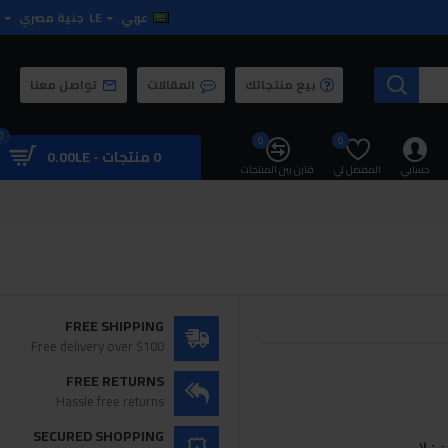
عربي
LE
جنية مصري
بيع منتجاتك
المقالات
تواصل معنا
0
0
0
0 منتجات - 0.00LE
حسابي
المفضل لي
قارن بين المنتجات
FREE SHIPPING
Free delivery over $100
FREE RETURNS
Hassle free returns
SECURED SHOPPING
: لا