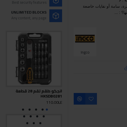
Best security features
رة، سامة أو نفايات خاضعة
UNLIMITED BLOCKS
؟ : ...
Any content, any page
Ingco
ق
انجكو طقم لقم 28 قطعة
HKSDB0281
12قطعة
0LE
110.00LE