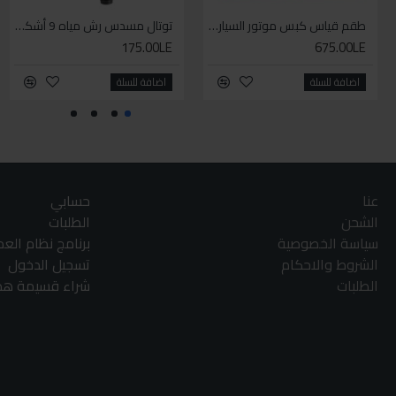
طقم قياس كبس موتور السياره 3 ق
توتال مسدس رش مياه 9 أشكال
175.00LE
675.00LE
اضافة للسلة
اضافة للسلة
عنا
حسابي
الشحن
الطلبات
سياسة الخصوصية
برنامج نظام الع
الشروط والاحكام
تسجيل الدخول
الطلبات
شراء قسيمة هدا