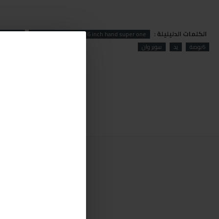
الكلمات الدليليلة :
INGCO
INGCO cutting pliers 6 inch hand super one
6بوصة
يد
سوبر وان