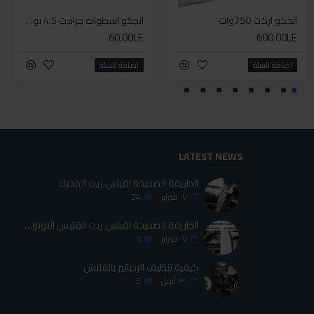
انجكو اركت 750وات
طقم حل كلبسات بشنطه قماش ١٩ قطعه للخدمات الشاقه
طقم مبرد 6قطع
انجكو اسطوانة جرانيت 4.5 بوصة تربو
60.00LE
75.00LE
600.00LE
700.00LE
اضافة للسلة
اضافة للسلة
اضافة للسلة
اضافة للسلة
LATEST NEWS
الطريقة الصحيحة لقياس زيت المحرك
٠٧
فبراير
24
الطريقة الصحيحة لقياس زيت الفتيس الاوتوماتيك
٠٧
فبراير
6
كيفية تنظيف الردياتير بالفلاش
٣٠
أبريل
5