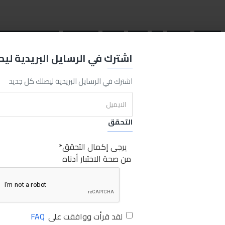
cutting
pliers
6
inch
hand
super one
قصافة انكو 6 بوصة يد سوبر وان
اشترك في الرسايل البريدية لي
اشترك في الرسايل البريدية ليصلك كل جديد
التحقق
يرجى إكمال التحقق
من صحة الاختبار أدناه
لقد قرأت ووافقت على
FAQ