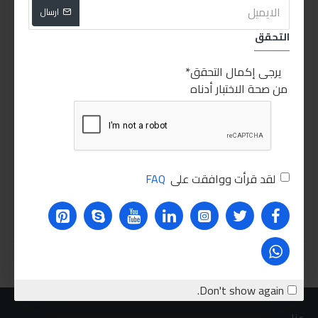
ارسال
التحقق
يرجى إكمال التحقق
من صحة الاختبار أدناه
Sabry stores
mafra
Sabry stores
mafra
مافرا منظف ماتور اتش بي 12
مافرا منظف وملمع للجسم
الخارجي للسيارة
110.00LE
160.00LE
لقد قرأت ووافقت على
FAQ
اشتري الان
اشتري الان
You have reached the end of the list.
Don't show again.