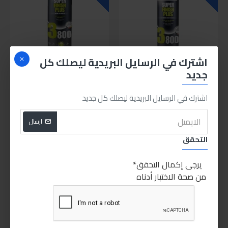
اشترك في الرسايل البريدية ليصلك كل
جديد
Sabry stores
menzerna
menzerna
Super Finish Plus
مينزرنا سوبر فينش بلس 3800
اشترك في الرسايل البريدية ليصلك كل جديد
1لتر
مينزرنا سوبر بولش 3800 250مل
600.00LE
ارسال
200.00LE
التحقق
اشتري الان
اشتري الان
يرجى إكمال التحقق
من صحة الاختبار أدناه
غير متوفر
غير متوفر