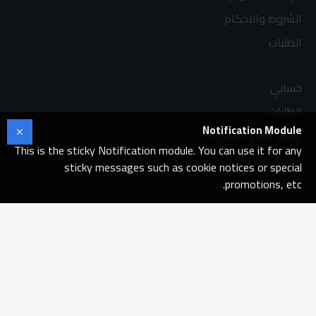
الشروط والاحكام
الطلبات
حسابي
الطلبات
Notification Module
برنامج نظام العمولة
This is the sticky Notification module. You can use it for any
تسجيل الدخول
sticky messages such as cookie notices or special
شراء قسيمة هدايا
promotions, etc.
اتصل بنا
سياسة الاسترجاع
خريطة الموقع
الماركات